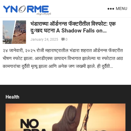
MENU
भंडाराच्या ऑर्डनन्स फॅक्टरीतील विस्फोट: एक
दुःखद घटना A Shadow Falls on
Bhandara: Examining the Tragic
January 24, 2025
0
Ordnance Factory Blast
२४ जानेवारी, २०२५ रोजी महाराष्ट्रातील भंडारा शहरात ऑर्डनन्स फॅक्टरीत
भीषण स्फोट झाला. आरडीएक्स उत्पादन विभागात झालेल्या या स्फोटात आठ
कामगारांचा दुर्दैवी मृत्यू झाला आणि अनेक जण जखमी झाले. ही दुर्दैवी…
Health