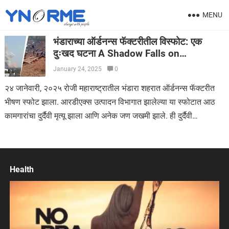
MENU
भंडाराच्या ऑर्डनन्स फॅक्टरीतील विस्फोट: एक
दुःखद घटना A Shadow Falls on
Bhandara: Examining the Tragic
January 24, 2025
0
Ordnance Factory Blast
२४ जानेवारी, २०२५ रोजी महाराष्ट्रातील भंडारा शहरात ऑर्डनन्स फॅक्टरीत
भीषण स्फोट झाला. आरडीएक्स उत्पादन विभागात झालेल्या या स्फोटात आठ
कामगारांचा दुर्दैवी मृत्यू झाला आणि अनेक जण जखमी झाले. ही दुर्दैवी…
Health